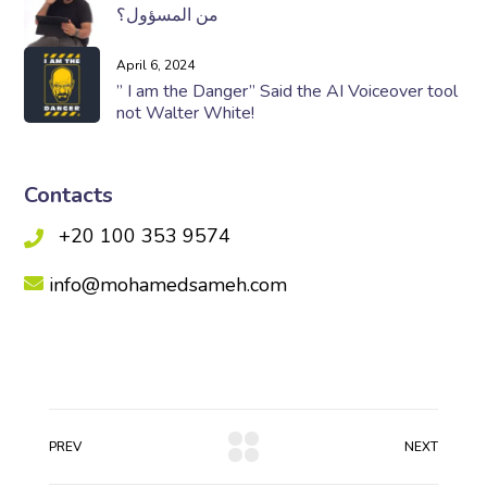
من المسؤول؟
April 6, 2024
” I am the Danger” Said the AI Voiceover tool
not Walter White!
Contacts
+20 100 353 9574
info@mohamedsameh.com
PREV
NEXT