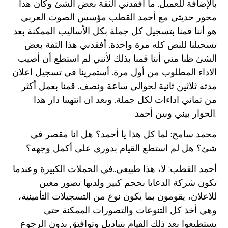
بالإضافة للعميل. ما افقدني الثقة بعض الشئ وكان هذا
محور حديثي مع أحمد القطب مؤسس الصوت العربي
هو أننا قمنا بتسجيل كل جملة بكل الأساليب الممكنة بعد
تسجيلنا للنص كله مرة واحدة. أفقدني هذا الثقة بعض
الشئ ظنا مني أننا قمنا بذلك لأنني لم استطع أن أصيب
الاداء المطلوب من أول مرة. أستمرينا في تسجيل اعلان
مدته ثلاثين ثانية لحوالي ساعة ونصف. قمنا بعمل أكثر
من ثماني اداءات لكل جملة. وبعد ان انتهينا دار هذا
الحوار بيني وبين أحمد.
محمد سامح: لما كل هذا يا أحمد؟ هل انا مقصر في
شئ؟ هل لم استطع القيام بدوري على أكمل وجهه؟
أحمد القطب: لا، هذا طبيعي..في الحملات الكبيرة وعندما
تكون شركة الدعايا بحجم كبير ولديها تصور معين
للاعلان، يقومون بما يكون نوع من التسجيلات التأمينية،
وهي أخذ كل التنوعات والتصورات الممكنة حتى
يستطيعوا بعد ذلك القيام بتباديل وتوافيق بدون الرجوع