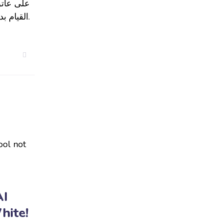
على عاتق
القيام بدوره على أتم وجه.
AI
hite!