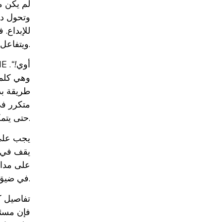
لم يكن م
وتحول دو
للإبداع.
ويتفاعل مع النص على النحو الملائم.
هناك أيضا تلك الكلمة التي صار بعض العملاء يرددونها مؤخرًا أثناء توجيههم للفنان وهي أن أداءه ”MONO TONE أوي
!“
.
وهي كلمة
طريقة بد
متكرر في
حتى يتمكن من إيصال المعلومة بأنسب الصور وأفضلها دون خلق مشاكل قد تؤثر سلبًا على كفاءة الأداء.
يجب على 
يقف في ص
على مدار
في ضيق الفنان وينقل إليه الإحساس بالتجاهل وعدم التقدير وقد يؤثر على الأداء بصورة ما.
تفاصيل كث
فإن مسئول