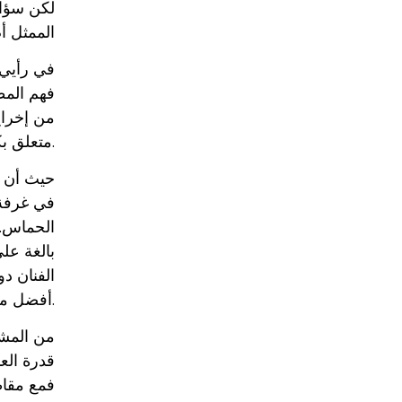
لكن سؤال
الممثل أم
في رأيي.
فهم المطل
من إخراج
متعلق بكيفية إدارة الأشخاص.
حيث أن خ
في غرفة 
الحماس. 
بالغة على
الفنان دو
أفضل ما في فنان الأداء، فقد تحدث مشكلة.
من المشاك
قدرة الع
فمع مقاط