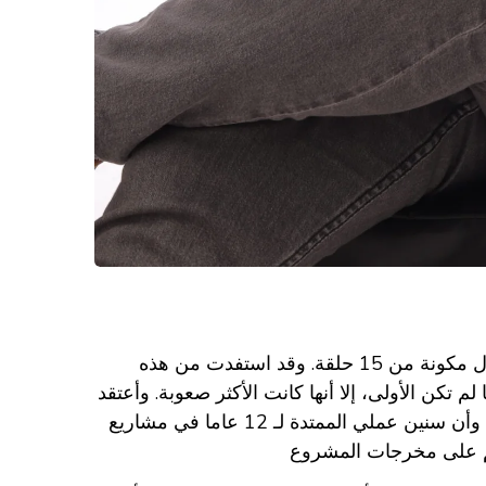
في رمضان الماضي، أتيحت لي الفرصة لأكون مخرجًا صوتيًا لقصة أطفال مكونة من 15 حلقة. وقد استفدت من هذه
 لم تكن الأولى، إلا أنها كانت الأكثر صعوبة. وأعتقد
أنني قد اكتشف خلالها العديد من الأشياء الجديدة عبر مراحلها المختلفة، وأن سنين عملي الممتدة لـ 12 عاما في مشاريع
حكم على مخرجات المشروع